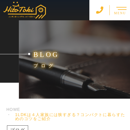
MENU
BLOG
ブログ
HOME
1LDKは４人家族には狭すぎる？コンパクトに暮らすた
めのコツをご紹介