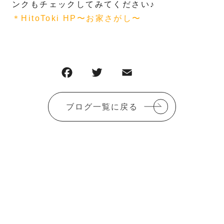
ンクもチェックしてみてください♪
＊HitoToki HP〜お家さがし〜
F
T
E
共
a
w
m
有
c
it
ai
ブログ一覧に戻る
e
te
l
b
r
o
o
k