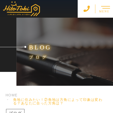
MENU
BLOG
ブログ
HOME
角地に住みたい！②角地は方角によって印象は変わ
る？あなたに合った方角は？