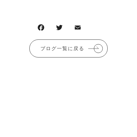
F
T
E
共
a
w
m
有
c
it
ai
ブログ一覧に戻る
e
te
l
b
r
o
o
k