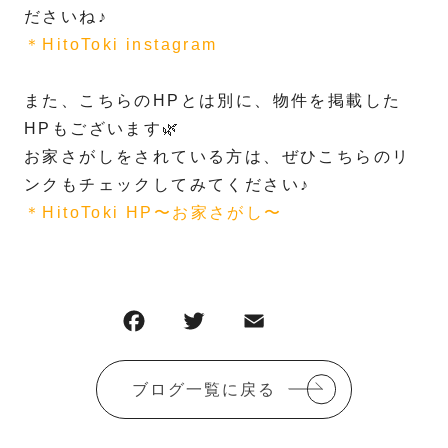
ださいね♪
＊HitoToki instagram
また、こちらのHPとは別に、物件を掲載した
HPもございます🌿
お家さがしをされている方は、ぜひこちらのリ
ンクもチェックしてみてください♪
＊HitoToki HP〜お家さがし〜
F
T
E
共
a
w
m
有
c
it
ai
ブログ一覧に戻る
e
te
l